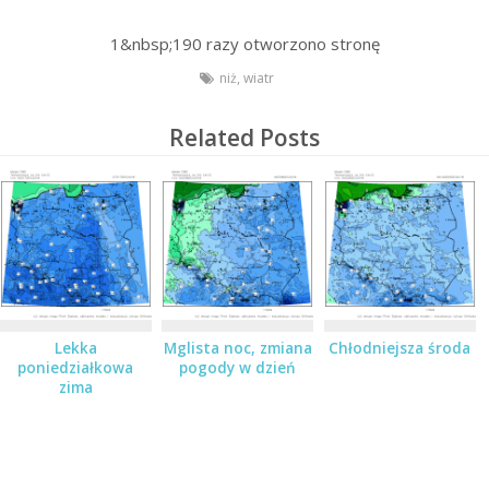
1&nbsp;190
razy otworzono stronę
niż
,
wiatr
Related Posts
Lekka
Mglista noc, zmiana
Chłodniejsza środa
poniedziałkowa
pogody w dzień
zima