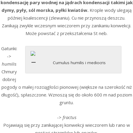
kondensację pary wodnej na jądrach kondensacji takimi jak
dymy, pyły, sól morska, pyłki kwiatów.
Krople wody ulegają
później koalescencji (zlewaniu). Cu nie przynoszą deszczu.
Zanikają zwykle wczesnym wieczorem przy zanikaniu konwekcji.
Może powstać z przekształcenia St neb.
Gatunki:
->
Cumulus humilis i mediocris
humilis
Chmury
dobrej
pogody o małej rozciągłości pionowej (większe na szerokość niż
długość), spłaszczone. Wznoszą się do około 600 m nad poziom
gruntu.
->
fractus
Pojawiają się przy zanikającej konwekcji wieczorem lub rano w
postaci strzępków lub oparów.