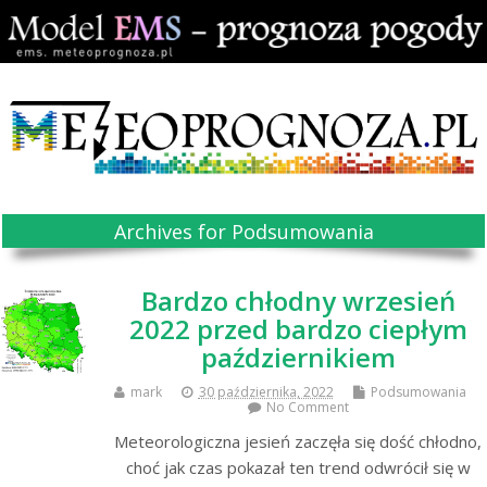
Archives for Podsumowania
Bardzo chłodny wrzesień
2022 przed bardzo ciepłym
październikiem
mark
30 października, 2022
Podsumowania
No Comment
Meteorologiczna jesień zaczęła się dość chłodno,
choć jak czas pokazał ten trend odwrócił się w