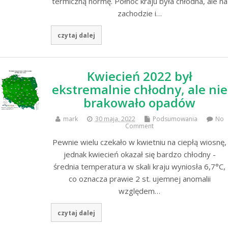
termiczną normę. Północ kraju była chłodna, ale na
zachodzie i…
czytaj dalej
Kwiecień 2022 był
ekstremalnie chłodny, ale nie
brakowało opadów
mark
30 maja, 2022
Podsumowania
No
Comment
Pewnie wielu czekało w kwietniu na ciepłą wiosnę,
jednak kwiecień okazał się bardzo chłodny -
średnia temperatura w skali kraju wyniosła 6,7°C,
co oznacza prawie 2 st. ujemnej anomalii
względem…
czytaj dalej