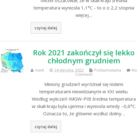
IMGW oszacował, że w skali kraju średnia
temperatura wyniosła 1,1°C - to o o 2,2 stopnia
więcej…
czytaj dalej
Rok 2021 zakończył się lekko
chłodnym grudniem
mark
24 stycznia, 2022
Podsumowania
No
Comment
Miniony grudzień wyróżniał się niskimi
temperaturami niewidzianymi w XXI wieku.
Według wyliczeń IMGW-PIB średnia temperatura
w skali kraju była ujemna i wyniosła wtedy –0,6°C.
Oznacza to, że głównie wzdłuż doliny…
czytaj dalej