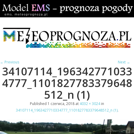
← Previous
Next →
34107114_196342771033
4777_1101827783379648
512_n (1)
Published
1 czerwca, 2018
at
4032 × 3024
in
34107114_1963427710334777_1101827783379648512_n (1)
.