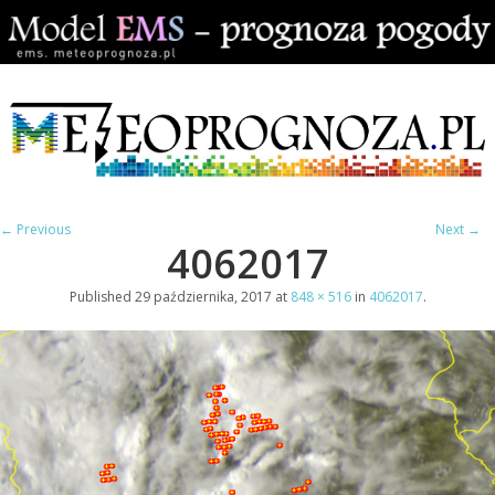
← Previous
Next →
4062017
Published
29 października, 2017
at
848 × 516
in
4062017
.