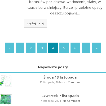
kierunków południowo-wschodnich, słaby, w
czasie burz silniejszy. Burze i przelotne opady
deszczu pojawią…
czytaj dalej
«
‹
2
3
4
5
6
›
»
Najnowsze posty
Środa 13 listopada
12 listopada, 2024
-
No Comment
Czwartek 7 listopada
7 listopada, 2024
-
No Comment