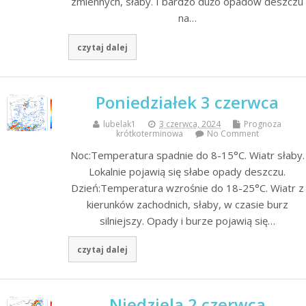
zmiennych, słaby. I bardzo dużo opadów deszczu
na…
czytaj dalej
Poniedziałek 3 czerwca
lubelak1
3 czerwca, 2024
Prognoza
krótkoterminowa
No Comment
Noc:Temperatura spadnie do 8-15°C. Wiatr słaby.
Lokalnie pojawią się słabe opady deszczu.
Dzień:Temperatura wzrośnie do 18-25°C. Wiatr z
kierunków zachodnich, słaby, w czasie burz
silniejszy. Opady i burze pojawią się…
czytaj dalej
Niedziela 2 czerwca