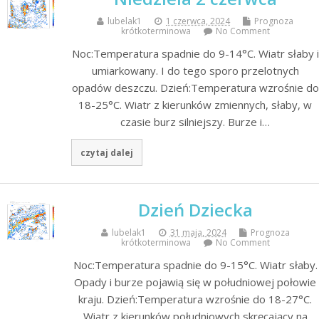
lubelak1
1 czerwca, 2024
Prognoza
krótkoterminowa
No Comment
Noc:Temperatura spadnie do 9-14°C. Wiatr słaby i
umiarkowany. I do tego sporo przelotnych
opadów deszczu. Dzień:Temperatura wzrośnie do
18-25°C. Wiatr z kierunków zmiennych, słaby, w
czasie burz silniejszy. Burze i…
czytaj dalej
Dzień Dziecka
lubelak1
31 maja, 2024
Prognoza
krótkoterminowa
No Comment
Noc:Temperatura spadnie do 9-15°C. Wiatr słaby.
Opady i burze pojawią się w południowej połowie
kraju. Dzień:Temperatura wzrośnie do 18-27°C.
Wiatr z kierunków południowych skręcający na