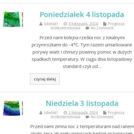
Poniedziałek 4 listopada
lubelak1
3 listopada, 2024
Prognoza
krótkoterminowa
No Comment
Przed nami kolejna rześka noc z lokalnymi
przymrozkami do -4°C. Tym razem umiarkowane
porywy wiatr i chmury powinny pomoc w dużych
spadkach temperatury. W ciągu dnia listopadowy
standard czyli od…
czytaj dalej
Niedziela 3 listopada
lubelak1
2 listopada, 2024
Prognoza
krótkoterminowa
No Comment
Przed nami zimna noc z temperaturami nad ranem
około zera. W wielu miejscach będzie przymrozek,