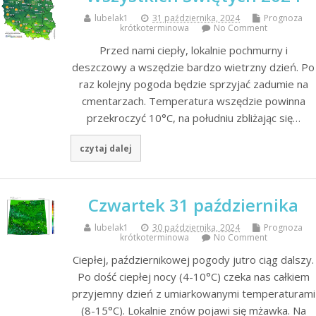
lubelak1
31 października, 2024
Prognoza
krótkoterminowa
No Comment
Przed nami ciepły, lokalnie pochmurny i
deszczowy a wszędzie bardzo wietrzny dzień. Po
raz kolejny pogoda będzie sprzyjać zadumie na
cmentarzach. Temperatura wszędzie powinna
przekroczyć 10°C, na południu zbliżając się…
czytaj dalej
Czwartek 31 października
lubelak1
30 października, 2024
Prognoza
krótkoterminowa
No Comment
Ciepłej, październikowej pogody jutro ciąg dalszy.
Po dość ciepłej nocy (4-10°C) czeka nas całkiem
przyjemny dzień z umiarkowanymi temperaturami
(8-15­°C). Lokalnie znów pojawi się mżawka. Na