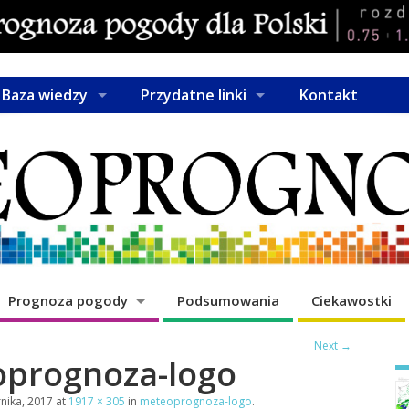
Baza wiedzy
Przydatne linki
Kontakt
Prognoza pogody
Podsumowania
Ciekawostki
Next →
prognoza-logo
nika, 2017
at
1917 × 305
in
meteoprognoza-logo
.