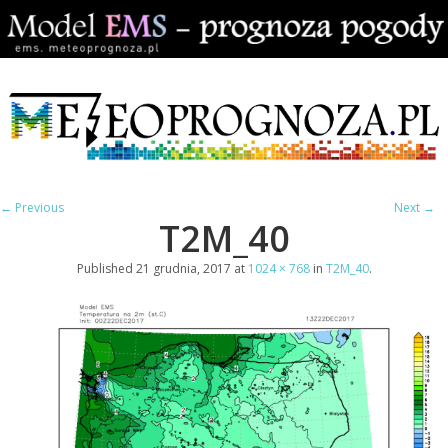
← Previous
Next →
T2M_40
Published
21 grudnia, 2017
at
1024 × 768
in
T2M_40
.