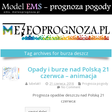
Tag archives for burza deszcz
Opady i burze nad Polską 21
czerwca – animacja
lubelak1
21 czerwca, 2018
Prognoza pogody
No Comment
Prognoza opadów deszczu nad Polską 21
czerwca:
czytaj dalej