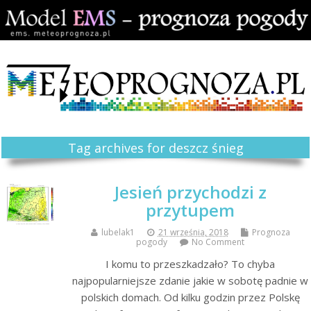
Tag archives for deszcz śnieg
Jesień przychodzi z
przytupem
lubelak1
21 września, 2018
Prognoza
pogody
No Comment
I komu to przeszkadzało? To chyba
najpopularniejsze zdanie jakie w sobotę padnie w
polskich domach. Od kilku godzin przez Polskę