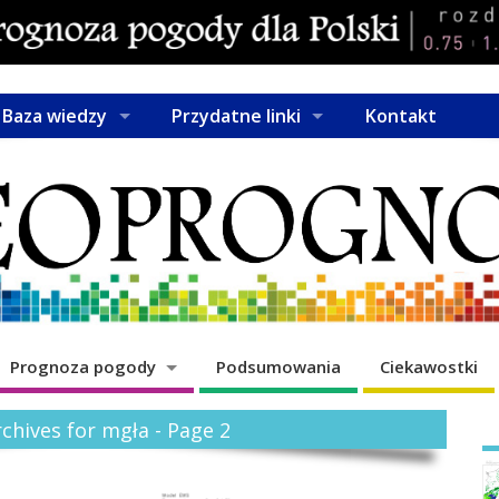
Baza wiedzy
Przydatne linki
Kontakt
Prognoza pogody
Podsumowania
Ciekawostki
chives for mgła - Page 2