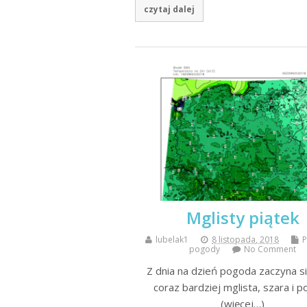
czytaj dalej
Mglisty piątek
lubelak1
8 listopada, 2018
pogody
No Comment
Z dnia na dzień pogoda zaczyna si
coraz bardziej mglista, szara i p
(więcej…)