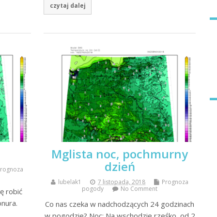
czytaj dalej
Mglista noc, pochmurny
dzień
Prognoza
lubelak1
7 listopada, 2018
Prognoza
pogody
No Comment
ę robić
onura.
Co nas czeka w nadchodzących 24 godzinach
w pogodzie? Noc: Na wschodzie rześko, od 2