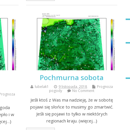
Pochmurna sobota
lubelak1
9 listopada, 2018
Prognoza
pogody
No Comment
Prognoza
Jeśli ktoś z Was ma nadzieję, że w sobotę
pojawi się słońce to musimy go zmartwić.
ogoda
Jeśli się pojawi to tylko w niektórych
epło i w
regionach kraju. (więcej…)
ęcej…)