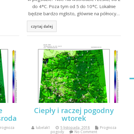
do 4*C. Poza tym od 5 do 10*C. Lokalnie
będzie bardzo mglisto, głównie na północy…
czytaj dalej
e
Ciepły i raczej pogodny
środa
wtorek
Prognoza
lubelak1
5 listopada, 2018
Prognoza
pogody
No Comment