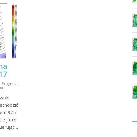
na
017
Prognoza
nt
ównie
zechodzić
niem 975
ie jutro
Kierując…