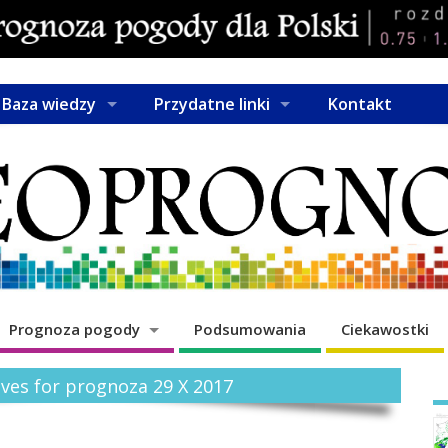
Baza wiedzy
Przydatne linki
Kontakt
Prognoza pogody
Podsumowania
Ciekawostki
ives for prognoza 29 X 2017