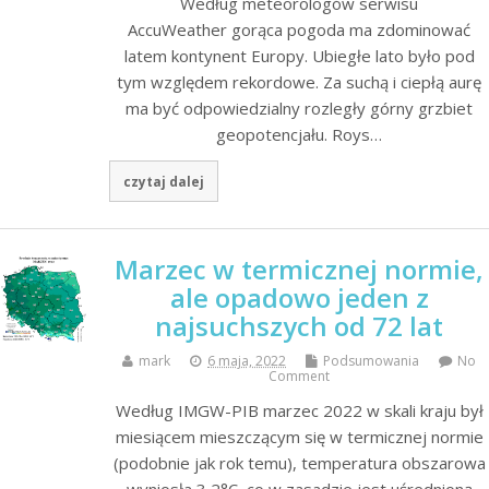
Według meteorologów serwisu
AccuWeather gorąca pogoda ma zdominować
latem kontynent Europy. Ubiegłe lato było pod
tym względem rekordowe. Za suchą i ciepłą aurę
ma być odpowiedzialny rozległy górny grzbiet
geopotencjału. Roys…
czytaj dalej
Marzec w termicznej normie,
ale opadowo jeden z
najsuchszych od 72 lat
mark
6 maja, 2022
Podsumowania
No
Comment
Według IMGW-PIB marzec 2022 w skali kraju był
miesiącem mieszczącym się w termicznej normie
(podobnie jak rok temu), temperatura obszarowa
wyniosła 3,2°C, co w zasadzie jest uśrednioną