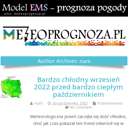
Author Archives:
mark
Bardzo chłodny wrzesień
2022 przed bardzo ciepłym
październikiem
mark
30 października, 2022
Podsumowania
No Comment
Meteorologiczna jesień zaczęła się dość chłodno,
choć jak czas pokazał ten trend odwrócił się w