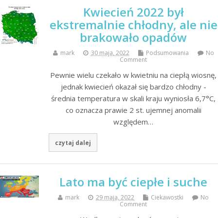
Kwiecień 2022 był
ekstremalnie chłodny, ale nie
brakowało opadów
mark
30 maja, 2022
Podsumowania
No
Comment
Pewnie wielu czekało w kwietniu na ciepłą wiosnę,
jednak kwiecień okazał się bardzo chłodny -
średnia temperatura w skali kraju wyniosła 6,7°C,
co oznacza prawie 2 st. ujemnej anomalii
względem…
czytaj dalej
Lato ma być ciepłe i suche
mark
29 maja, 2022
Ciekawostki
No
Comment