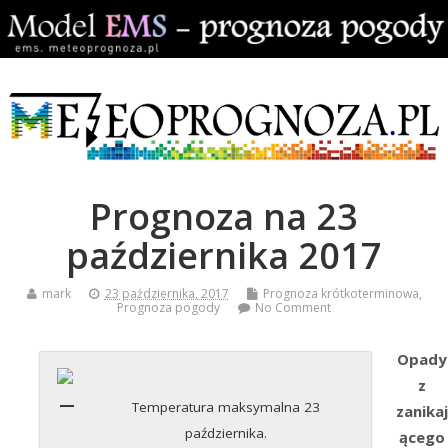
Prognoza na 23
października 2017
mark
23 października, 2017
Prognoza krótkoterminowa
,
Prognoza pogody
No Comment
Opady
z
Temperatura maksymalna 23
zanikaj
października.
ącego