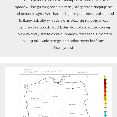
Jutro do południowo- wschodniej Polski wkroczy strefa
opadów śniegu związana z niżem , który teraz znajduje się
nad południowymi Włochami i będzie przemieszczał się nad
Bałkany, tak aby w niedziele znaleźć się na pograniczu
romuńsko- słowackim . Z kolei do połnocno zachodniej
Polski wkroczy strefa chmur i opadów związana z frontem
okluzji niżu widocznego nad północnymi krańcami
Skandynawii.