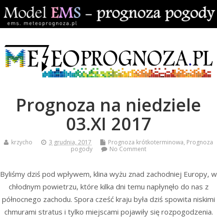
Prognoza na niedziele
03.XI 2017
krzycho
3 grudnia, 2017
Prognoza krótkoterminowa
,
Prognoza
pogody
No Comment
Byliśmy dziś pod wpływem, klina wyżu znad zachodniej Europy, w
chłodnym powietrzu, które kilka dni temu napłynęło do nas z
północnego zachodu. Spora cześć kraju była dziś spowita niskimi
chmurami stratus i tylko miejscami pojawiły się rozpogodzenia.