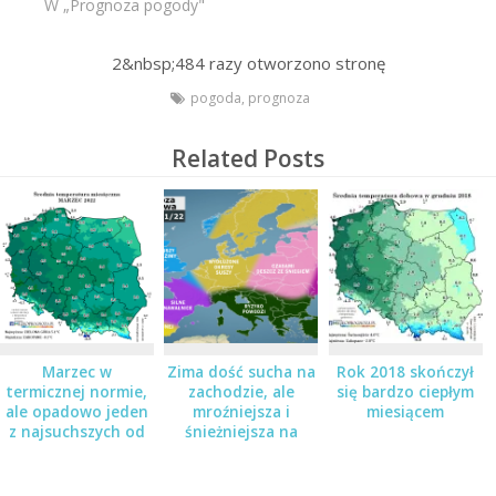
W „Prognoza pogody"
2&nbsp;484
razy otworzono stronę
pogoda
,
prognoza
Related Posts
Marzec w
Zima dość sucha na
Rok 2018 skończył
termicznej normie,
zachodzie, ale
się bardzo ciepłym
ale opadowo jeden
mroźniejsza i
miesiącem
z najsuchszych od
śnieżniejsza na
72 lat
wschodzie