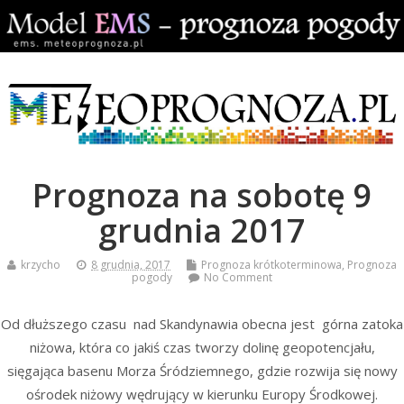
Prognoza na sobotę 9
grudnia 2017
krzycho
8 grudnia, 2017
Prognoza krótkoterminowa
,
Prognoza
pogody
No Comment
Od dłuższego czasu nad Skandynawia obecna jest górna zatoka
niżowa, która co jakiś czas tworzy dolinę geopotencjału,
sięgająca basenu Morza Śródziemnego, gdzie rozwija się nowy
ośrodek niżowy wędrujący w kierunku Europy Środkowej.