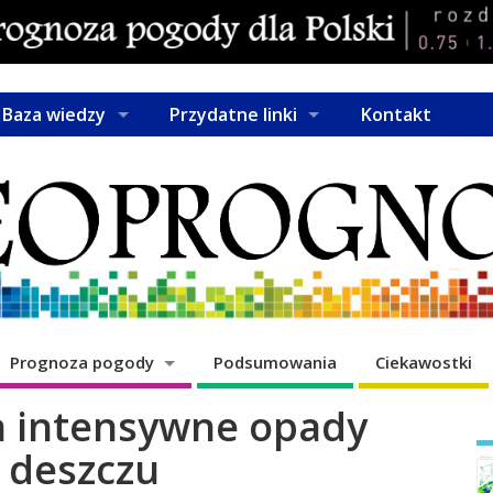
Baza wiedzy
Przydatne linki
Kontakt
Prognoza pogody
Podsumowania
Ciekawostki
 intensywne opady
deszczu