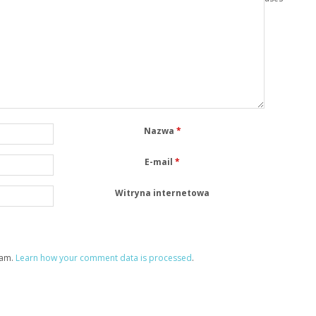
Nazwa
*
E-mail
*
Witryna internetowa
pam.
Learn how your comment data is processed
.