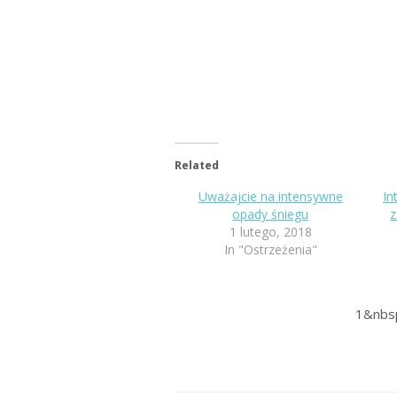
Related
Uważajcie na intensywne
In
opady śniegu
z
1 lutego, 2018
In "Ostrzeżenia"
1&nbs