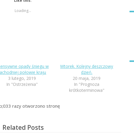
Like this:
Loading...
tensywne opady śniegu w
Wtorek. Kolejny deszczowy
achodniej połowie kraju
dzień.
3 lutego, 2019
20 maja, 2019
In "Ostrzeżenia"
In "Prognoza
krótkoterminowa"
p;033
razy otworzono stronę
Related Posts