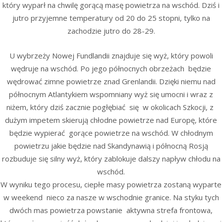
który wyparł na chwilę gorącą masę powietrza na wschód. Dziś i
jutro przyjemne temperatury od 20 do 25 stopni, tylko na
zachodzie jutro do 28-29.
U wybrzeży Nowej Fundlandii znajduje się wyż, który powoli
wędruje na wschód. Po jego północnych obrzeżach będzie
wędrować zimne powietrze znad Grenlandii. Dzięki niemu nad
północnym Atlantykiem wspomniany wyż się umocni i wraz z
niżem, który dziś zacznie pogłębiać się w okolicach Szkocji, z
dużym impetem skierują chłodne powietrze nad Europę, które
będzie wypierać gorące powietrze na wschód. W chłodnym
powietrzu jakie będzie nad Skandynawią i północną Rosją
rozbuduje się silny wyż, który zablokuje dalszy napływ chłodu na
wschód.
W wyniku tego procesu, ciepłe masy powietrza zostaną wyparte
w weekend nieco za nasze w wschodnie granice. Na styku tych
dwóch mas powietrza powstanie aktywna strefa frontowa,