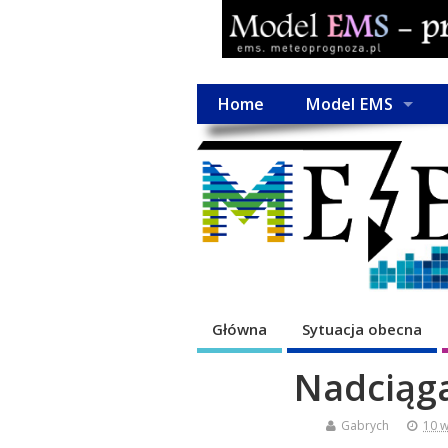
Home
Model EMS
Główna
Sytuacja obecna
Nadciąga
Gabrych
10 w