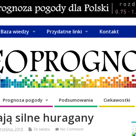
Baza wiedzy
Przydatne linki
Kontakt
Prognoza pogody
Podsumowania
Ciekawostki
ją silne huragany
rześnia, 2018
Ze świata
No Comment