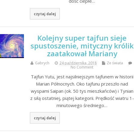
dość ciepłe…
czytaj dalej
Kolejny super tajfun sieje
spustoszenie, mityczny królik
zaatakował Mariany
Gabrych
24 października, 2018
Ze świata
No Comment
Tajfun Yutu, jest najsilniejszym tajfunem w historii
Marian Północnych. Oko tajfunu przeszło nad
wyspami Saipan (ok. 50 tys mieszkańców) i Tynian
z siłą ostatniej, piątej kategorii. Prędkość wiatru 1-
minutowego średniego…
czytaj dalej