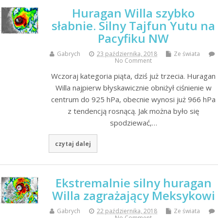
Huragan Willa szybko
słabnie. Silny Tajfun Yutu na
Pacyfiku NW
Gabrych
23 października, 2018
Ze świata
No Comment
Wczoraj kategoria piąta, dziś już trzecia. Huragan
Willa najpierw błyskawicznie obniżył ciśnienie w
centrum do 925 hPa, obecnie wynosi już 966 hPa
z tendencją rosnącą. Jak można było się
spodziewać,…
czytaj dalej
Ekstremalnie silny huragan
Willa zagrażający Meksykowi
Gabrych
22 października, 2018
Ze świata
No Comment