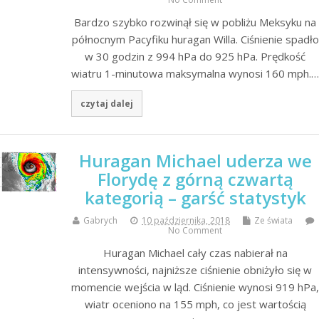
Bardzo szybko rozwinął się w pobliżu Meksyku na
północnym Pacyfiku huragan Willa. Ciśnienie spadło
w 30 godzin z 994 hPa do 925 hPa. Prędkość
wiatru 1-minutowa maksymalna wynosi 160 mph.…
czytaj dalej
Huragan Michael uderza we
Florydę z górną czwartą
kategorią – garść statystyk
Gabrych
10 października, 2018
Ze świata
No Comment
Huragan Michael cały czas nabierał na
intensywności, najniższe ciśnienie obniżyło się w
momencie wejścia w ląd. Ciśnienie wynosi 919 hPa,
wiatr oceniono na 155 mph, co jest wartością