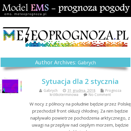
Author Archives:
Gabrych
Sytuacja dla 2 stycznia
Gabrych
31 grudnia, 2018
Prognoza
krótkoterminowa
No Comment
W nocy z północy na południe będzie przez Polskę
przechodził front okluzji chłodnej. Za nim będzie
napływało powietrze pochodzenia arktycznego, z
uwagi na przepływ nad ciepłym morzem, będzie