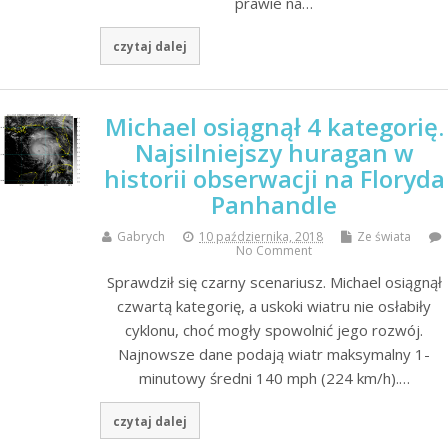
prawie na…
czytaj dalej
Michael osiągnął 4 kategorię.
Najsilniejszy huragan w
historii obserwacji na Floryda
Panhandle
Gabrych
10 października, 2018
Ze świata
No Comment
Sprawdził się czarny scenariusz. Michael osiągnął
czwartą kategorię, a uskoki wiatru nie osłabiły
cyklonu, choć mogły spowolnić jego rozwój.
Najnowsze dane podają wiatr maksymalny 1-
minutowy średni 140 mph (224 km/h).…
czytaj dalej