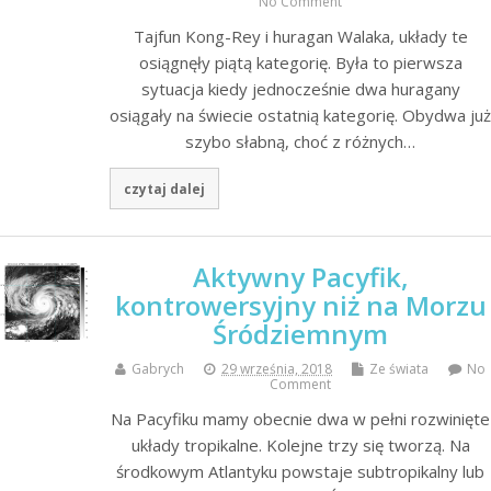
No Comment
Tajfun Kong-Rey i huragan Walaka, układy te
osiągnęły piątą kategorię. Była to pierwsza
sytuacja kiedy jednocześnie dwa huragany
osiągały na świecie ostatnią kategorię. Obydwa już
szybo słabną, choć z różnych…
czytaj dalej
Aktywny Pacyfik,
kontrowersyjny niż na Morzu
Śródziemnym
Gabrych
29 września, 2018
Ze świata
No
Comment
Na Pacyfiku mamy obecnie dwa w pełni rozwinięte
układy tropikalne. Kolejne trzy się tworzą. Na
środkowym Atlantyku powstaje subtropikalny lub