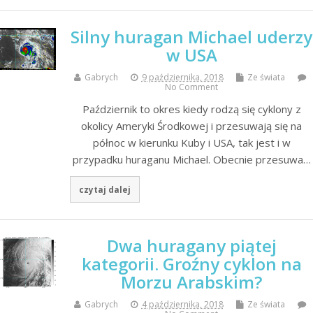
Silny huragan Michael uderzy
w USA
Gabrych
9 października, 2018
Ze świata
No Comment
Październik to okres kiedy rodzą się cyklony z
okolicy Ameryki Środkowej i przesuwają się na
północ w kierunku Kuby i USA, tak jest i w
przypadku huraganu Michael. Obecnie przesuwa…
czytaj dalej
Dwa huragany piątej
kategorii. Groźny cyklon na
Morzu Arabskim?
Gabrych
4 października, 2018
Ze świata