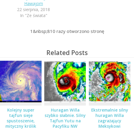
Hawajom
22 sierpnia, 2018
In "Ze świata"
1&nbsp;810
razy otworzono stronę
Related Posts
Kolejny super
Huragan Willa
Ekstremalnie silny
tajfun sieje
szybko słabnie. Silny
huragan Willa
spustoszenie,
Tajfun Yutu na
zagrażający
mityczny królik
Pacyfiku NW
Meksykowi
zaatakował Mariany