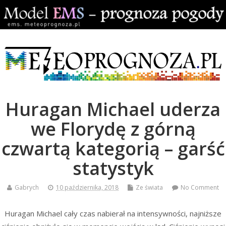
Huragan Michael uderza
we Florydę z górną
czwartą kategorią – garść
statystyk
Gabrych
10 października, 2018
Ze świata
No Comment
Huragan Michael cały czas nabierał na intensywności, najniższe