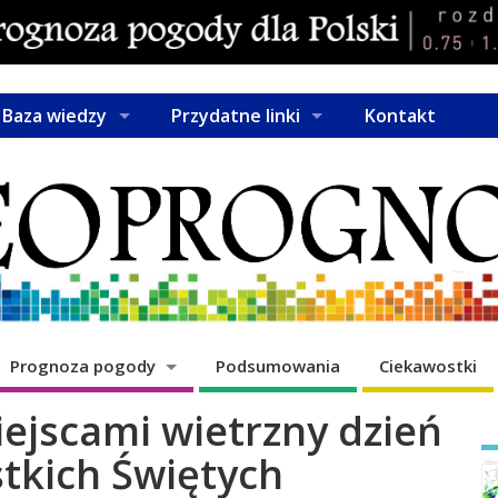
Baza wiedzy
Przydatne linki
Kontakt
Prognoza pogody
Podsumowania
Ciekawostki
iejscami wietrzny dzień
tkich Świętych