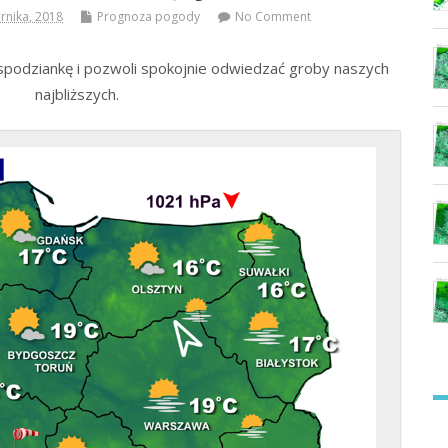
rnika, 2018
Prognoza pogody
No Comment
podziankę i pozwoli spokojnie odwiedzać groby naszych
najbliższych.