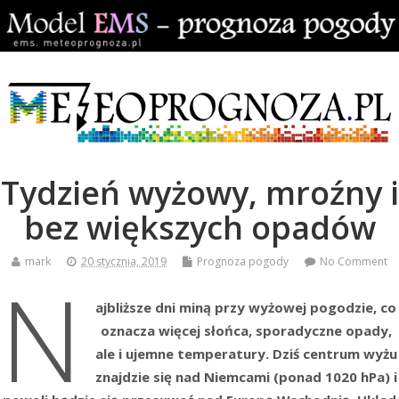
Tydzień wyżowy, mroźny i
bez większych opadów
mark
20 stycznia, 2019
Prognoza pogody
No Comment
N
ajbliższe dni miną przy wyżowej pogodzie, co
oznacza więcej słońca, sporadyczne opady,
ale i ujemne temperatury. Dziś centrum wyżu
znajdzie się nad Niemcami (ponad 1020 hPa) i