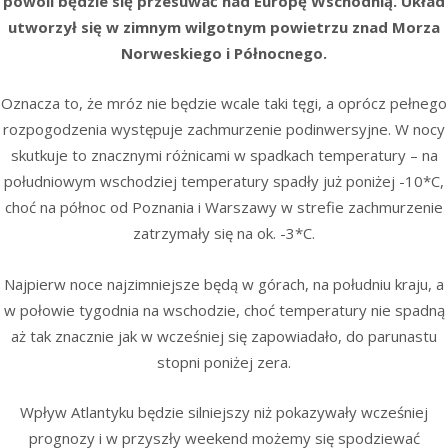
powoli będzie się przesuwać nad Europę Wschodnią. Układ
utworzył się w zimnym wilgotnym powietrzu znad Morza
Norweskiego i Północnego.
Oznacza to, że mróz nie będzie wcale taki tęgi, a oprócz pełnego
rozpogodzenia występuje zachmurzenie podinwersyjne. W nocy
skutkuje to znacznymi różnicami w spadkach temperatury – na
południowym wschodziej temperatury spadły już poniżej -10*C,
choć na północ od Poznania i Warszawy w strefie zachmurzenie
zatrzymały się na ok. -3*C.
Najpierw noce najzimniejsze będą w górach, na południu kraju, a
w połowie tygodnia na wschodzie, choć temperatury nie spadną
aż tak znacznie jak w wcześniej się zapowiadało, do parunastu
stopni poniżej zera.
Wpływ Atlantyku będzie silniejszy niż pokazywały wcześniej
prognozy i w przyszły weekend możemy się spodziewać