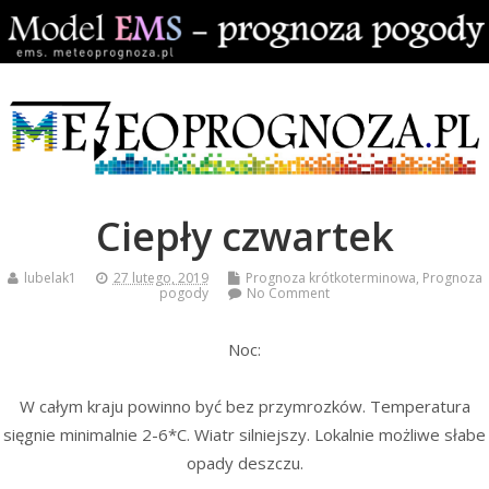
Ciepły czwartek
lubelak1
27 lutego, 2019
Prognoza krótkoterminowa
,
Prognoza
pogody
No Comment
Noc:
W całym kraju powinno być bez przymrozków. Temperatura
sięgnie minimalnie 2-6*C. Wiatr silniejszy. Lokalnie możliwe słabe
opady deszczu.