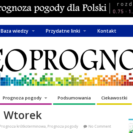
Baza wiedzy
Przydatne linki
Kontakt
Prognoza pogody
Podsumowania
Ciekawostki
Wtorek
Prognoza krótkoterminowa
,
Prognoza pogody
No Comment