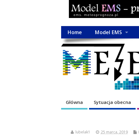
Home
Model EMS
Główna
Sytuacja obecna
lubelak1
25 marca, 2019