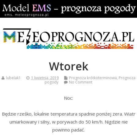
Wtorek
lubelak1
1 kwietnia, 2019
Prognoza krótkoterminowa
,
Prognoza
pogody
No Comment
Noc:
Będzie rześko, lokalnie temperatura spadnie poniżej zera. Wiatr
umiarkowany i silny, w porywach do 50 km/h. Nigdzie nie
powinno padać.