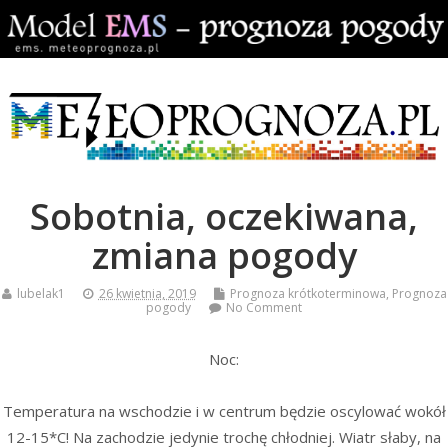
Sobotnia, oczekiwana,
zmiana pogody
lubelak1
26 kwietnia, 2019
Prognoza krótkoterminowa
,
Prognoza
pogody
No Comment
Noc:
Temperatura na wschodzie i w centrum będzie oscylować wokół
12-15*C! Na zachodzie jedynie trochę chłodniej. Wiatr słaby, na