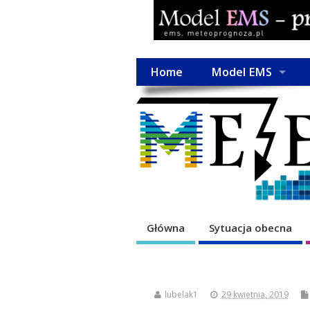
Home
Model EMS
Główna
Sytuacja obecna
lubelak1
29 kwietnia, 2019