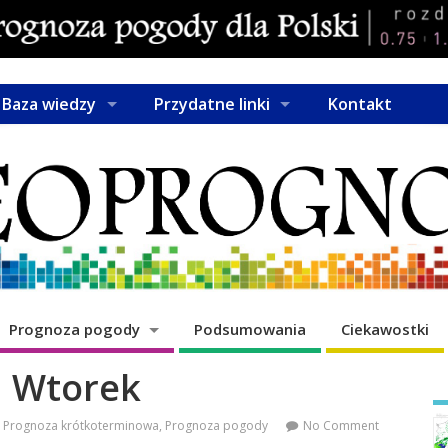
Baza wiedzy
Przydatne linki
Kontakt
Prognoza pogody
Podsumowania
Ciekawostki
Wtorek
Prognoza krótkoterminowa
,
Prognoza pogody
No Comment