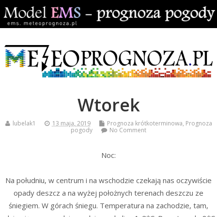
Wtorek
lubelak1
13 maja, 2019
Prognoza krótkoterminowa
,
Prognoza
pogody
No Comment
Noc:
Na południu, w centrum i na wschodzie czekają nas oczywiście
opady deszcz a na wyżej położnych terenach deszczu ze
śniegiem. W górach śniegu. Temperatura na zachodzie, tam,