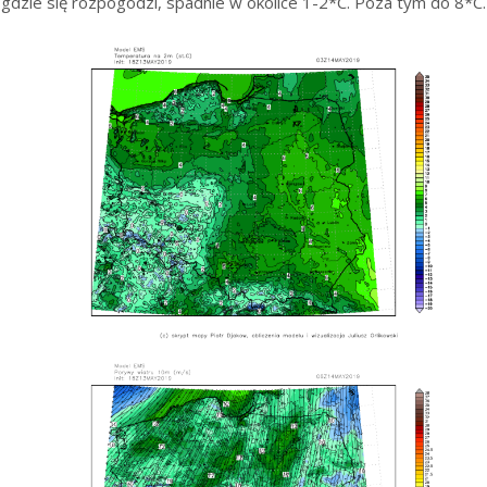
gdzie się rozpogodzi, spadnie w okolice 1-2*C. Poza tym do 8*C.