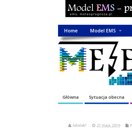
Home
Model EMS
Główna
Sytuacja obecna
lubelak1
21 maja, 2019