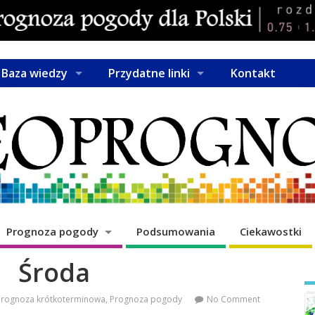
Baza wiedzy
Przydatne linki
Kontakt
Prognoza pogody
Podsumowania
Ciekawostki
Środa
Prognoza krótkoterminowa
,
Prognoza pogody
No Comment