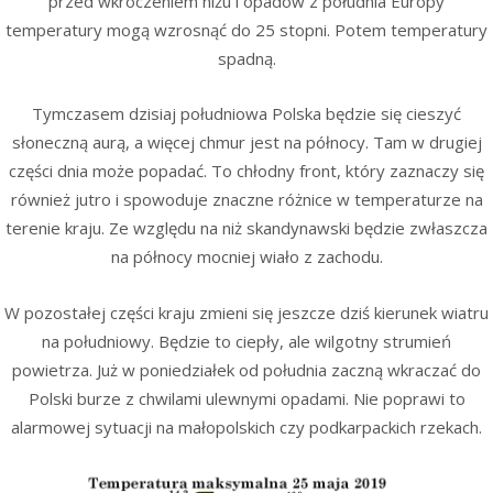
przed wkroczeniem niżu i opadów z południa Europy
temperatury mogą wzrosnąć do 25 stopni. Potem temperatury
spadną.
Tymczasem dzisiaj południowa Polska będzie się cieszyć
słoneczną aurą, a więcej chmur jest na północy. Tam w drugiej
części dnia może popadać. To chłodny front, który zaznaczy się
również jutro i spowoduje znaczne różnice w temperaturze na
terenie kraju. Ze względu na niż skandynawski będzie zwłaszcza
na północy mocniej wiało z zachodu.
W pozostałej części kraju zmieni się jeszcze dziś kierunek wiatru
na południowy. Będzie to ciepły, ale wilgotny strumień
powietrza. Już w poniedziałek od południa zaczną wkraczać do
Polski burze z chwilami ulewnymi opadami. Nie poprawi to
alarmowej sytuacji na małopolskich czy podkarpackich rzekach.