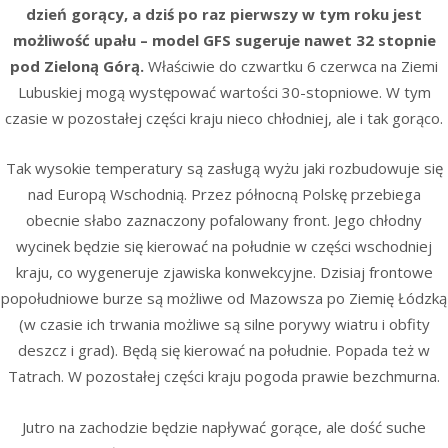
dzień gorący, a dziś po raz pierwszy w tym roku jest
możliwość upału – model GFS sugeruje nawet 32 stopnie
pod Zieloną Górą.
Właściwie do czwartku 6 czerwca na Ziemi
Lubuskiej mogą występować wartości 30-stopniowe. W tym
czasie w pozostałej części kraju nieco chłodniej, ale i tak gorąco.
Tak wysokie temperatury są zasługą wyżu jaki rozbudowuje się
nad Europą Wschodnią. Przez północną Polskę przebiega
obecnie słabo zaznaczony pofalowany front. Jego chłodny
wycinek będzie się kierować na południe w części wschodniej
kraju, co wygeneruje zjawiska konwekcyjne. Dzisiaj frontowe
popołudniowe burze są możliwe od Mazowsza po Ziemię Łódzką
(w czasie ich trwania możliwe są silne porywy wiatru i obfity
deszcz i grad). Będą się kierować na południe. Popada też w
Tatrach. W pozostałej części kraju pogoda prawie bezchmurna.
Jutro na zachodzie będzie napływać gorące, ale dość suche