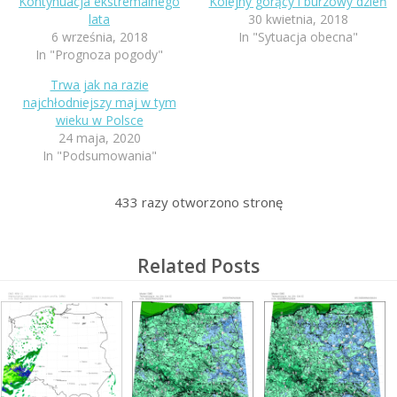
Kontynuacja ekstremalnego
Kolejny gorący i burzowy dzień
lata
30 kwietnia, 2018
6 września, 2018
In "Sytuacja obecna"
In "Prognoza pogody"
Trwa jak na razie
najchłodniejszy maj w tym
wieku w Polsce
24 maja, 2020
In "Podsumowania"
433
razy otworzono stronę
Related Posts