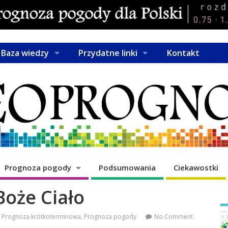
Baza wiedzy
Przydatne linki
Kontakt
Prognoza pogody
Podsumowania
Ciekawostki
Boże Ciało
Prognoza krótkoterminowa
,
Prognoza pogody
No Comment