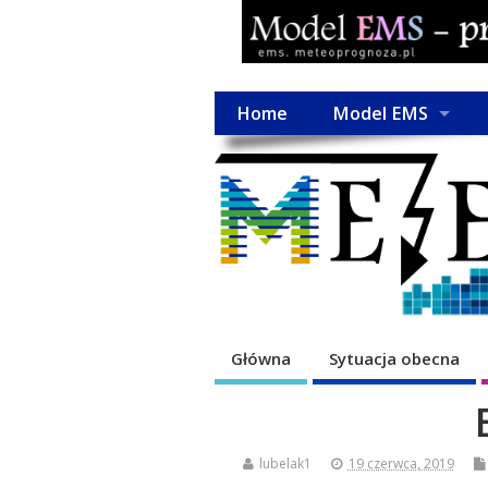
Home
Model EMS
Główna
Sytuacja obecna
lubelak1
19 czerwca, 2019