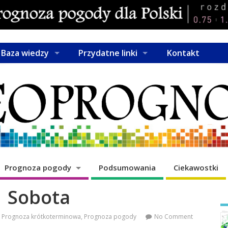
Baza wiedzy
Przydatne linki
Kontakt
Prognoza pogody
Podsumowania
Ciekawostki
Sobota
Prognoza krótkoterminowa
,
Prognoza pogody
No Comment