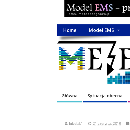
Home
Model EMS
Główna
Sytuacja obecna
lubelak1
21 czerwca, 2019