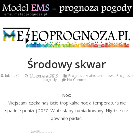
Środowy skwar
lubelak1
25 czerwca, 2019
Prognoza krótkoterminowa
,
Prognoza
pogody
No Comment
Noc:
Miejscami czeka nas iście tropikalna noc a temperatura nie
spadnie poniżej 20*C. Wiatr słaby i umiarkowany. Nigdzie nie
powinno padać.