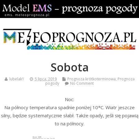
Sobota
lubelak1
5 lipca, 2019
Prognoza krótkoterminowa
,
Prognoza
pogody
No Comment
Noc:
Na północy temperatura spadnie poniżej 10*C. Wiatr jeszcze
silny, będzie systematycznie słabł. Także opady, jeśli się pojawią
to na północy.