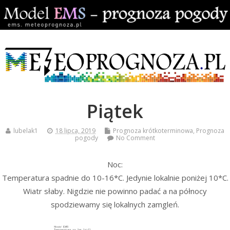
Piątek
lubelak1
18 lipca, 2019
Prognoza krótkoterminowa
,
Prognoza
pogody
No Comment
Noc:
Temperatura spadnie do 10-16*C. Jedynie lokalnie poniżej 10*C.
Wiatr słaby. Nigdzie nie powinno padać a na północy
spodziewamy się lokalnych zamgleń.