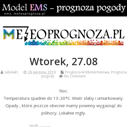
Wtorek, 27.08
lubelak1
26 sierpnia, 2019
Prognoza krótkoterminowa
,
Prognoza
pogody
No Comment
Noc:
Temperatura spadnie do 13-20*C. Wiatr słaby i umiarkowany.
Opady , które jeszcze obecnie mamy powinny wygasnąć do
północy. Lokalnie mgły.