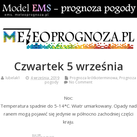
Czwartek 5 września
lubelak1
4 września, 2019
Prognoza krótkoterminowa
,
Prognoza
pogody
No Comment
Noc:
Temperatura spadnie do 5-14*C. Wiatr umiarkowany. Opady nad
ranem mogą pojawić się jedynie w północno zachodniej części
kraju.