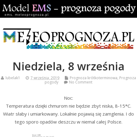
Niedziela, 8 września
lubelak1
7 września, 2019
Prognoza krótkoterminowa
,
Prognoza
pogody
No Comment
Noc:
Temperatura dzięki chmurom nie będzie zbyt niska, 8-15*C.
Wiatr słaby i umiarkowany. Lokalnie pojawią się zamglenia. I do
tego sporo opadów deszczu w niemal całej Polsce.