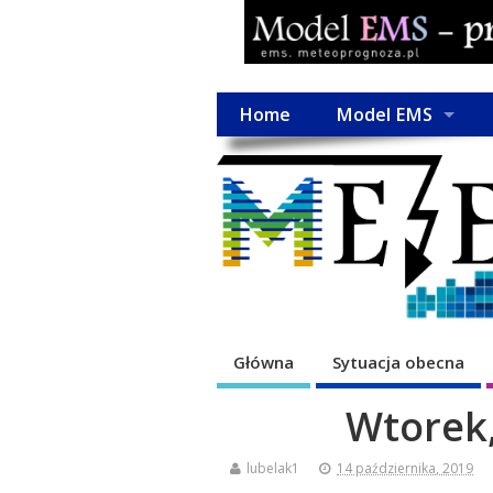
Home
Model EMS
Główna
Sytuacja obecna
Wtorek,
lubelak1
14 października, 2019