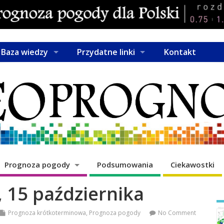
Baza wiedzy
Przydatne linki
Kontakt
Prognoza pogody
Podsumowania
Ciekawostki
 15 października
Prognoza krótkoterminowa
,
Prognoza pogody
No Comment