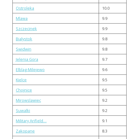
Ostroleka
10.0
Mlawa
9.9
Szczecinek
9.9
Bialystok
9.8
Swidwin
9.8
Jelenia Gora
9.7
Elblag-Milejewo
9.6
Kielce
9.5
Chojnice
9.5
Mirowslawiec
9.2
Suwalki
9.2
Military Arifield…
9.1
Zakopane
8.3