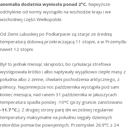
anomalia dodatnia wyniosła ponad 2°C.
Najwyższe
odchylenie od normy wystąpiło na wschodzie kraju i we
wschodniej części Wielkopolski.
Od Ziemi Lubuskiej po Podkarpacie są stacje ze średnią
temperaturą dobową przekraczającą 11 stopni, a w Przemyślu
nawet 12 stopni.
Był to jednak miesiąc skrajności, bo cyrkulacja strefowa
występowała krótko i albo napływały wyjątkowo ciepłe masy z
południa albo z zimne, chwilami pochodzenia arktycznego, z
północy. Najzimniejsza noc października wystąpiła pod sam
koniec miesiąca, nad ranem 31 października w Jakuszycach
temperatura spadła poniżej -10*C (przy gruncie zanotowano
-11.7
°C.
). Z drugiej strony parę dni wcześniej regularnie
temperatury maksymalne na południu sięgały dziennych
rekordów pomiarów powojennych. Przemyskie 26.9°C z 24