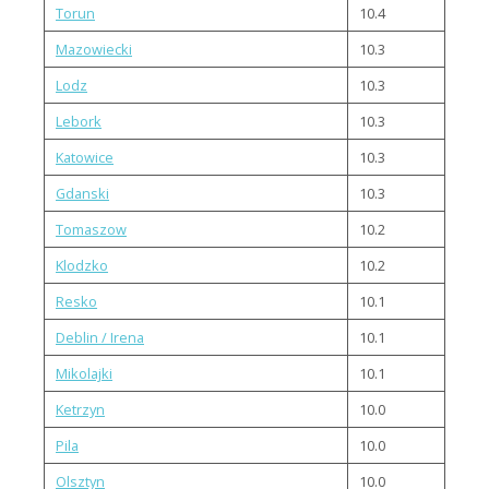
Torun
10.4
Mazowiecki
10.3
Lodz
10.3
Lebork
10.3
Katowice
10.3
Gdanski
10.3
Tomaszow
10.2
Klodzko
10.2
Resko
10.1
Deblin / Irena
10.1
Mikolajki
10.1
Ketrzyn
10.0
Pila
10.0
Olsztyn
10.0