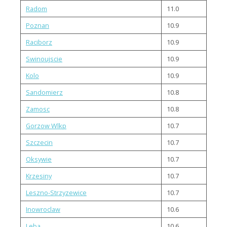
Radom
11.0
Poznan
10.9
Raciborz
10.9
Swinoujscie
10.9
Kolo
10.9
Sandomierz
10.8
Zamosc
10.8
Gorzow Wlkp
10.7
Szczecin
10.7
Oksywie
10.7
Krzesiny
10.7
Leszno-Strzyzewice
10.7
Inowroclaw
10.6
Leba
10.6