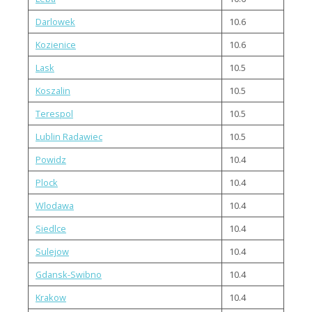
Darlowek
10.6
Kozienice
10.6
Lask
10.5
Koszalin
10.5
Terespol
10.5
Lublin Radawiec
10.5
Powidz
10.4
Plock
10.4
Wlodawa
10.4
Siedlce
10.4
Sulejow
10.4
Gdansk-Swibno
10.4
Krakow
10.4