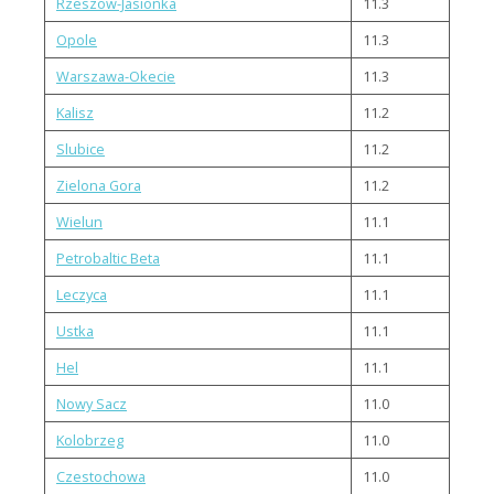
Rzeszow-Jasionka
11.3
Opole
11.3
Warszawa-Okecie
11.3
Kalisz
11.2
Slubice
11.2
Zielona Gora
11.2
Wielun
11.1
Petrobaltic Beta
11.1
Leczyca
11.1
Ustka
11.1
Hel
11.1
Nowy Sacz
11.0
Kolobrzeg
11.0
Czestochowa
11.0