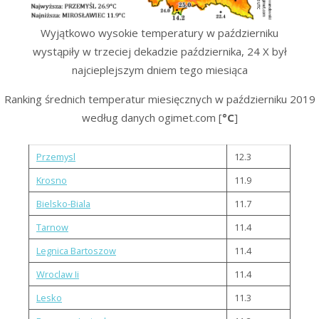
Wyjątkowo wysokie temperatury w październiku
wystąpiły w trzeciej dekadzie października, 24 X był
najcieplejszym dniem tego miesiąca
Ranking średnich temperatur miesięcznych w październiku 2019
według danych ogimet.com [
°C
]
Przemysl
12.3
Krosno
11.9
Bielsko-Biala
11.7
Tarnow
11.4
Legnica Bartoszow
11.4
Wroclaw Ii
11.4
Lesko
11.3