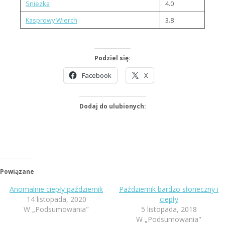
Sniezka
4.0
Kasprowy Wierch
3.8
Podziel się:
Facebook
X
Dodaj do ulubionych:
Powiązane
Anomalnie ciepły październik
Październik bardzo słoneczny i
14 listopada, 2020
ciepły
W „Podsumowania"
5 listopada, 2018
W „Podsumowania"