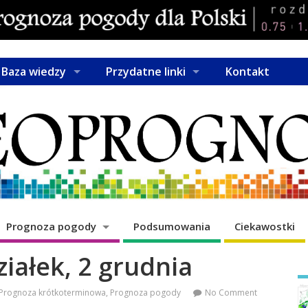
Baza wiedzy
Przydatne linki
Kontakt
Prognoza pogody
Podsumowania
Ciekawostki
iałek, 2 grudnia
Prognoza krótkoterminowa
,
Prognoza pogody
No Comment