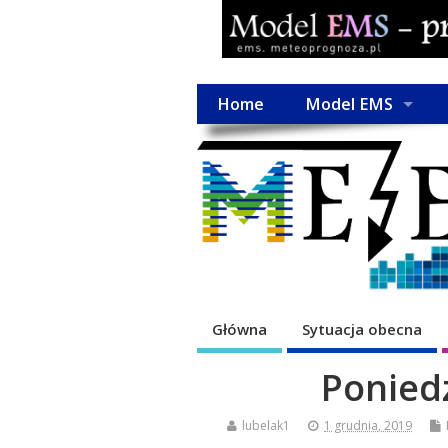
Home
Model EMS
Główna
Sytuacja obecna
Poniedz
lubelak1
1 grudnia, 2019