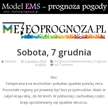
Sobota, 7 grudnia
lubelak1
6 grudnia, 2019
Prognoza krótkoterminowa
,
Prognoza
pogody
No Comment
Noc:
Temperatura na wschodzie i południu spadnie poniżej zera.
Pozostałe regiony już powinny być bez przymrozków. Wiatr w
całym kraju silny, do 80 km/h. W północnej i zachodniej części
kraju spodziewamy się opadów deszczu.