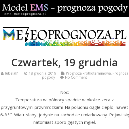
Czwartek, 19 grudnia
lubelak1
18 grudnia, 2019
Prognoza krótkoterminowa
,
Prognoza
pogody
No Comment
Noc:
Temperatura na północy spadnie w okolice zera z
przygruntowymi przymrozkami. Na południu ciągle ciepło, nawet
6-8*C. Wiatr słaby, jedynie na zachodzie umiarkowany. Pojawi się
natomiast sporo gęstych mgieł.