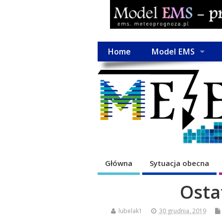
Home
Model EMS
Główna
Sytuacja obecna
Osta
lubelak1
30 grudnia, 2019