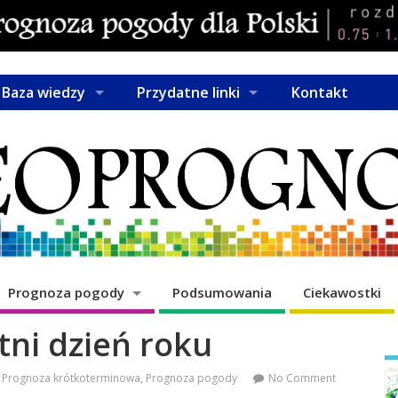
Baza wiedzy
Przydatne linki
Kontakt
Prognoza pogody
Podsumowania
Ciekawostki
tni dzień roku
Prognoza krótkoterminowa
,
Prognoza pogody
No Comment