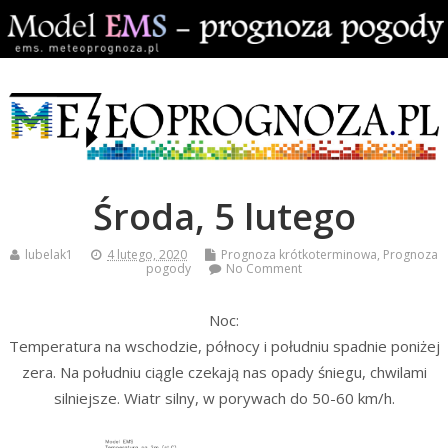
Środa, 5 lutego
lubelak1
4 lutego, 2020
Prognoza krótkoterminowa
,
Prognoza
pogody
No Comment
Noc:
Temperatura na wschodzie, północy i południu spadnie poniżej
zera. Na południu ciągle czekają nas opady śniegu, chwilami
silniejsze. Wiatr silny, w porywach do 50-60 km/h.