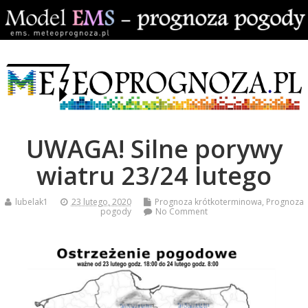
UWAGA! Silne porywy
wiatru 23/24 lutego
lubelak1
23 lutego, 2020
Prognoza krótkoterminowa
,
Prognoza
pogody
No Comment