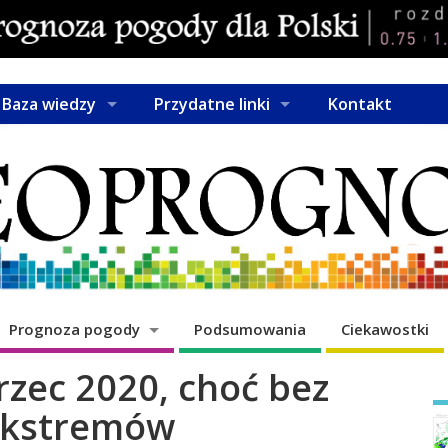
Baza wiedzy
Przydatne linki
Kontakt
Prognoza pogody
Podsumowania
Ciekawostki
rzec 2020, choć bez
ekstremów